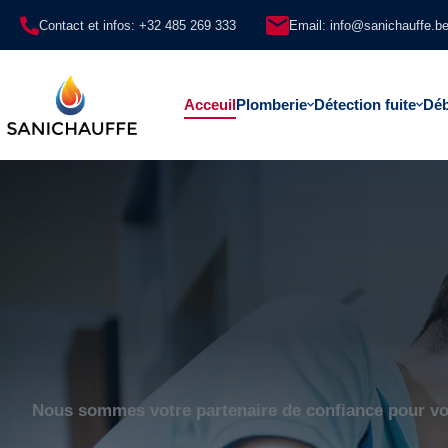
Contact et infos: +32 485 269 333
Email: info@sanichauffe.b
Acceuil
Plomberie
Détection fuite
Dé
nous dès aujourd'hui pour des solutions rapides, efficac
nelles.