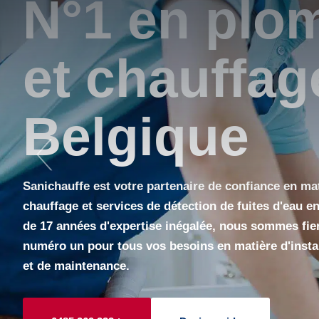
onibilité 24h
r dépannage 
allation.
re engagement envers la satisfaction de nos
tion bien méritée en tant que fournisseur de
ites confiance à Sanichauffe pour tous vos
ffage, détection de fuites et bien plus encore.