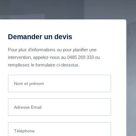
N°1
et c
Demander un devis
Bel
Pour plus d'informations ou pour planifier une
intervention, appelez-nous au 0485 269 333 ou
remplissez le formulaire ci-dessous.
Sanichauffe est votre par
chauffage et services de d
de 17 années d'expertise 
numéro un pour tous vos b
et de maintenance.