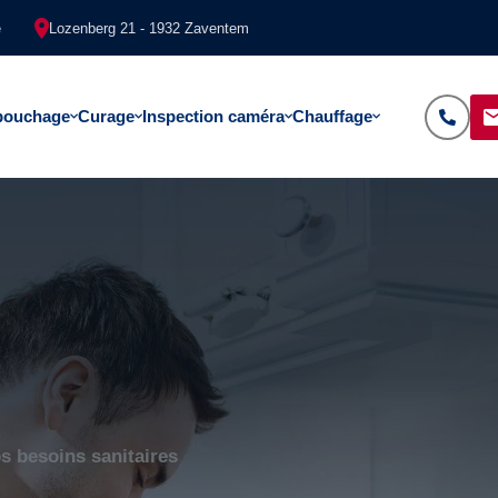
e
Lozenberg 21 - 1932 Zaventem
bouchage
Curage
Inspection caméra
Chauffage
es et