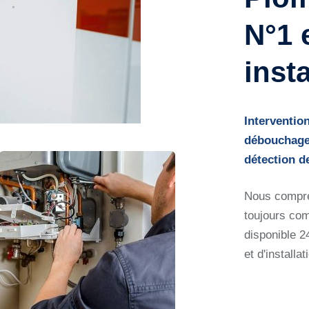
N°1 
inst
Interventio
débouchage 
détection de
Nous compre
toujours com
disponible 2
et d'installat