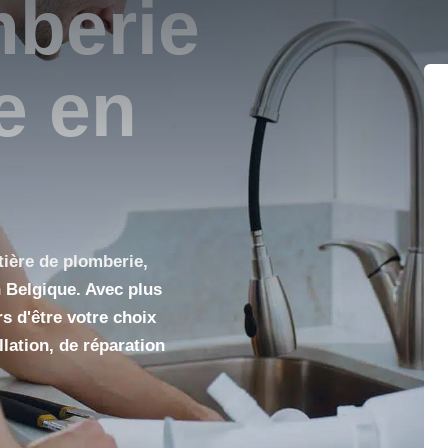
/7
et